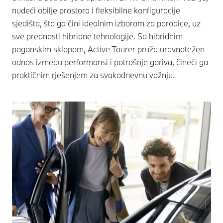
nudeći obilje prostora i fleksibilne konfiguracije
sjedišta, što ga čini idealnim izborom za porodice, uz
sve prednosti hibridne tehnologije. Sa hibridnim
pogonskim sklopom, Active Tourer pruža uravnotežen
odnos između performansi i potrošnje goriva, čineći ga
praktičnim rješenjem za svakodnevnu vožnju.