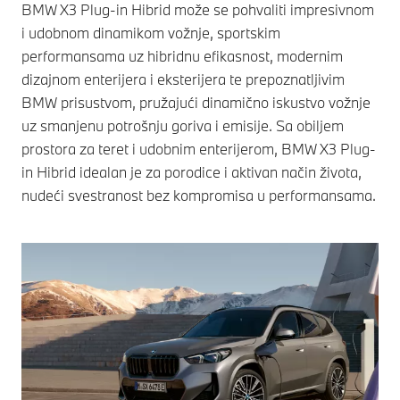
BMW X3 Plug-in Hibrid može se pohvaliti impresivnom
i udobnom dinamikom vožnje, sportskim
performansama uz hibridnu efikasnost, modernim
dizajnom enterijera i eksterijera te prepoznatljivim
BMW prisustvom, pružajući dinamično iskustvo vožnje
uz smanjenu potrošnju goriva i emisije. Sa obiljem
prostora za teret i udobnim enterijerom, BMW X3 Plug-
in Hibrid idealan je za porodice i aktivan način života,
nudeći svestranost bez kompromisa u performansama.