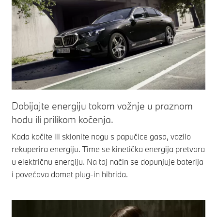
Dobijajte energiju tokom vožnje u praznom
hodu ili prilikom kočenja.
Kada kočite ili sklonite nogu s papučice gasa, vozilo
rekuperira energiju. Time se kinetička energija pretvara
u električnu energiju. Na taj način se dopunjuje baterija
i povećava domet plug-in hibrida.