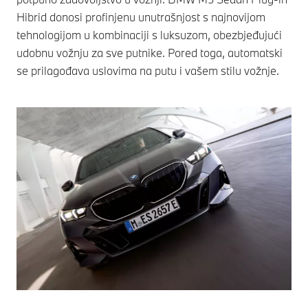
Hibrid donosi profinjenu unutrašnjost s najnovijom
tehnologijom u kombinaciji s luksuzom, obezbjeđujući
udobnu vožnju za sve putnike. Pored toga, automatski
se prilagođava uslovima na putu i vašem stilu vožnje.