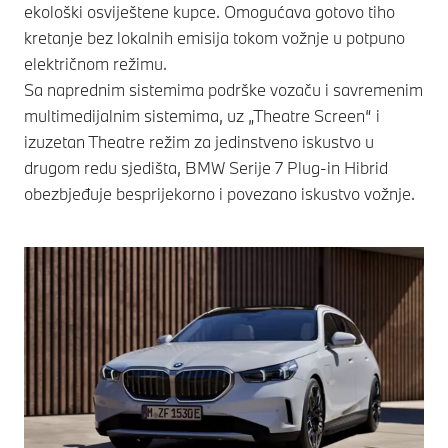
ekološki osviještene kupce. Omogućava gotovo tiho
kretanje bez lokalnih emisija tokom vožnje u potpuno
električnom režimu.
Sa naprednim sistemima podrške vozaču i savremenim
multimedijalnim sistemima, uz „Theatre Screen“ i
izuzetan Theatre režim za jedinstveno iskustvo u
drugom redu sjedišta, BMW Serije 7 Plug-in Hibrid
obezbjeđuje besprijekorno i povezano iskustvo vožnje.