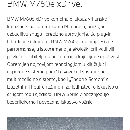
BMW M760e xDrive.
BMW M760e xDrive kombinuje luksuz vrhunske
limuzine s performansama M modela, pružajući
uzbudljivu snagu i precizno upravljanje. Sa plug-in
hibridnim sistemom, BMW M760e nudi impresivne
performanse, a istovremeno je ekološki prihvatljiviji i
privlačan ljubiteljima performansi koji cijene održivost.
Opremljen najnovijom tehnologijom, uključujući
napredne sisteme podrške vozaču i savremene
multimedijalne sisteme, kao i „Theatre Screen“ s
izuzetnim Theatre režimom za jedinstveno iskustvo u
drugom redu sjedišta, BMW Serije 7 obezbjeđuje
besprijekorno i povezano iskustvo vožnje.