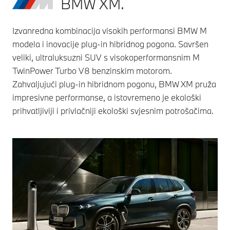
BMW XM.
Izvanredna kombinacija visokih performansi BMW M
modela i inovacije plug-in hibridnog pogona. Savršen
veliki, ultraluksuzni SUV s visokoperformansnim M
TwinPower Turbo V8 benzinskim motorom.
Zahvaljujući plug-in hibridnom pogonu, BMW XM pruža
impresivne performanse, a istovremeno je ekološki
prihvatljiviji i privlačniji ekološki svjesnim potrošačima.