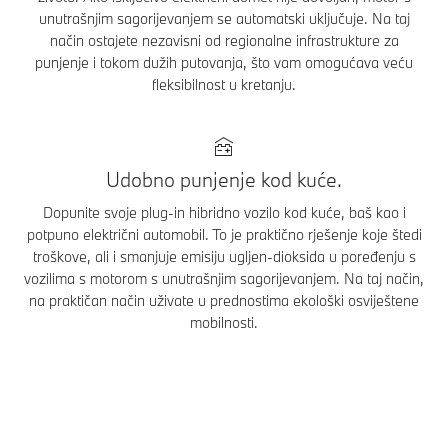
unutrašnjim sagorijevanjem se automatski uključuje. Na taj
način ostajete nezavisni od regionalne infrastrukture za
punjenje i tokom dužih putovanja, što vam omogućava veću
fleksibilnost u kretanju.
Udobno punjenje kod kuće.
Dopunite svoje plug-in hibridno vozilo kod kuće, baš kao i
potpuno električni automobil. To je praktično rješenje koje štedi
troškove, ali i smanjuje emisiju ugljen-dioksida u poređenju s
vozilima s motorom s unutrašnjim sagorijevanjem. Na taj način,
na praktičan način uživate u prednostima ekološki osviještene
mobilnosti.