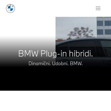
Zatražite ponudu
BMW Plug-in hibridi.
Dinamični. Udobni. BMW.