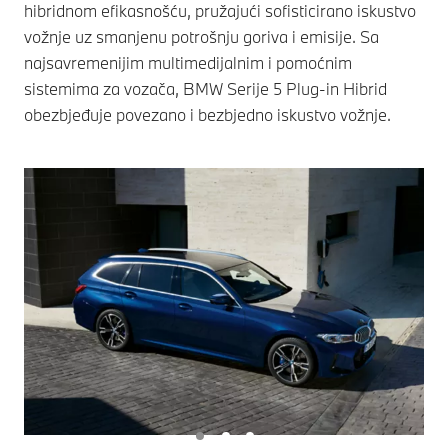
hibridnom efikasnošću, pružajući sofisticirano iskustvo
vožnje uz smanjenu potrošnju goriva i emisije. Sa
najsavremenijim multimedijalnim i pomoćnim
sistemima za vozača, BMW Serije 5 Plug-in Hibrid
obezbjeđuje povezano i bezbjedno iskustvo vožnje.