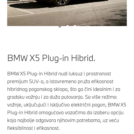
BMW X5 Plug-in Hibrid.
BMW X5 Plug-in Hibrid nudi luksuz i prostranost
premijum SUV-a, a istovremeno pruža efikasnost
hibridnog pogonskog sklopa, što ga čini idealnim i za
gradsku vožnju i za duža putovanja. Sa više režima
vožnje, uključujući i isključivo električni pogon, BMW X5
Plug-in Hibrid omogućava vozačima da izaberu opciju
koja najbolje odgovara njihovim potrebama, uz veću
fleksibilnost i efikasnost.