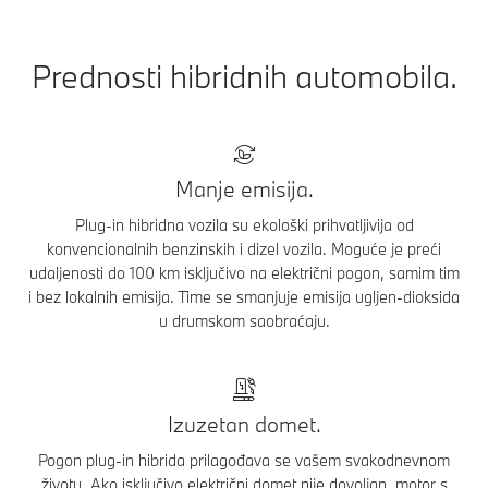
Prednosti hibridnih automobila.
Manje emisija.
Plug-in hibridna vozila su ekološki prihvatljivija od
konvencionalnih benzinskih i dizel vozila. Moguće je preći
udaljenosti do 100 km isključivo na električni pogon, samim tim
i bez lokalnih emisija. Time se smanjuje emisija ugljen-dioksida
u drumskom saobraćaju.
Izuzetan domet.
Pogon plug-in hibrida prilagođava se vašem svakodnevnom
životu. Ako isključivo električni domet nije dovoljan, motor s