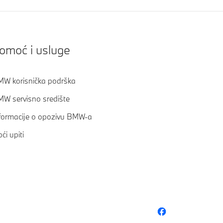
omoć i usluge
W korisnička podrška
W servisno središte
formacije o opozivu BMW-a
ći upiti