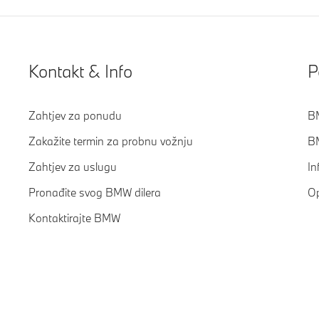
Kontakt & Info
P
Zahtjev za ponudu
BM
Zakažite termin za probnu vožnju
BM
Zahtjev za uslugu
In
Pronađite svog BMW dilera
Op
Kontaktirajte BMW