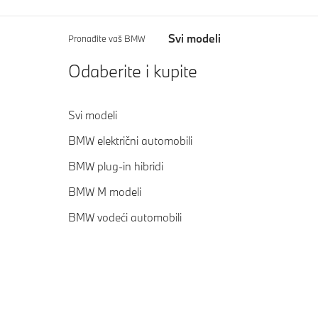
Svi modeli
Pronađite vaš BMW
Odaberite i kupite
Svi modeli
BMW električni automobili
BMW plug-in hibridi
BMW M modeli
BMW vodeći automobili