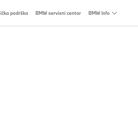
nička podrška
BMW servisni centar
BMW Info