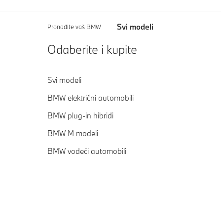
Svi modeli
Pronađite vaš BMW
Odaberite i kupite
Svi modeli
BMW električni automobili
BMW plug-in hibridi
BMW M modeli
BMW vodeći automobili