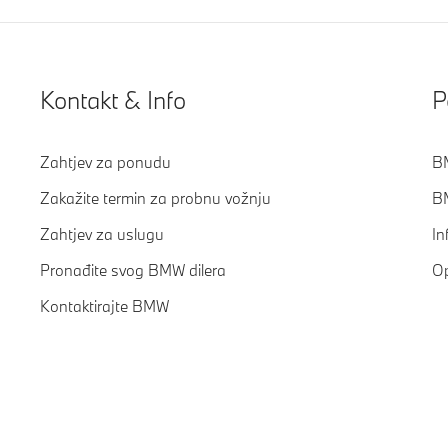
Kontakt & Info
P
Zahtjev za ponudu
BM
Zakažite termin za probnu vožnju
BM
Zahtjev za uslugu
In
Pronađite svog BMW dilera
Op
Kontaktirajte BMW