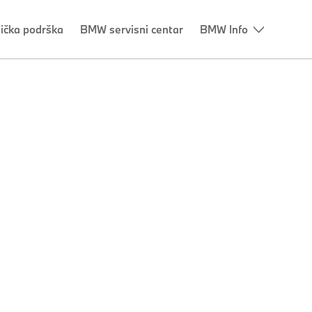
nička podrška
BMW servisni centar
BMW Info