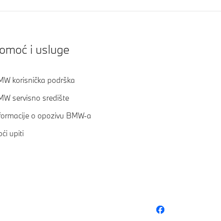
omoć i usluge
W korisnička podrška
W servisno središte
formacije o opozivu BMW-a
ći upiti